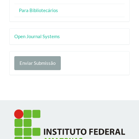
Para Bibliotecários
Desenvolvido
Open Journal Systems
por
Enviar
Enviar Submissão
Submissão