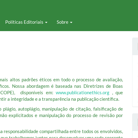
Políticas Editoriais
Sobre
is altos padrões éticos em todo o processo de avaliação,
tíficos. Nossa abordagem é baseada nas Diretrizes de Boas
 (COPE), disponíveis em:
www.publicationethics.org
, que
ir a integridade e a transparência na publicação científica.
 plágio, autoplágio, manipulação de citação, falsificação de
 não explicitados e manipulação do processo de revisão por
ma responsabilidade compartilhada entre todos os envolvidos,
ial que trabalhemos juntos para desenvolver uma rede coerente