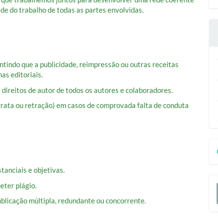
ade do trabalho de todas as partes envolvidas.
ntindo que a publicidade, reimpressão ou outras receitas
as editoriais.
s direitos de autor de todos os autores e colaboradores.
rrata ou retração) em casos de comprovada falta de conduta
D
p
tanciais e objetivas.
E
eter plágio.
S
ublicação múltipla, redundante ou concorrente.