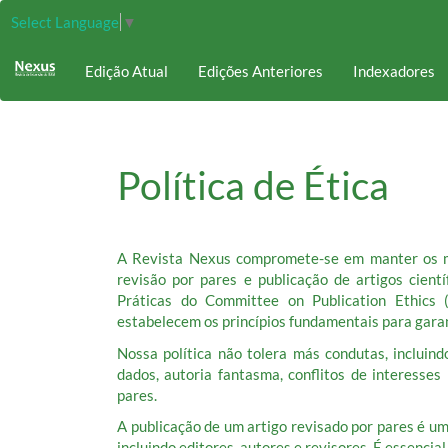
Navegação
Select Language
▼
Principal
Conteúdo
Edição Atual
Edições Anteriores
Indexadores
principal
Barra
Lateral
Política de Ética
A Revista Nexus compromete-se em manter os ma
revisão por pares e publicação de artigos cien
Práticas do Committee on Publication Ethics
estabelecem os princípios fundamentais para garant
Nossa política não tolera más condutas, incluindo
dados, autoria fantasma, conflitos de interesses
pares.
A publicação de um artigo revisado por pares é u
incluindo editores, autores e revisores. É essenc