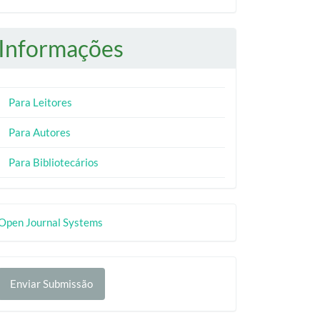
Informações
Para Leitores
Para Autores
Para Bibliotecários
esenvolvido
Open Journal Systems
or
nviar
Enviar Submissão
ubmissão