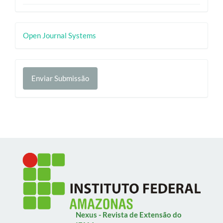
Desenvolvido
Open Journal Systems
por
Enviar
Enviar Submissão
Submissão
Nexus - Revista de Extensão do