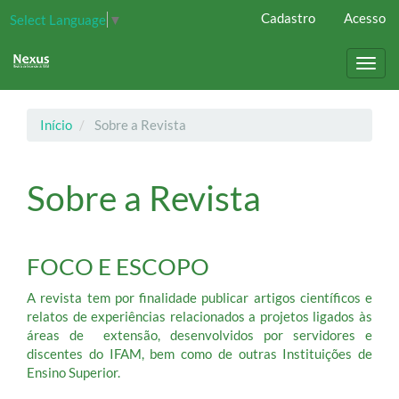
Navegação
Cadastro
Acesso
Select Language
▼
Principal
Conteúdo
principal
Toggl
Barra
navig
Lateral
Início
Sobre a Revista
Sobre a Revista
FOCO E ESCOPO
A revista tem por finalidade publicar artigos científicos e
relatos de experiências relacionados a projetos ligados às
áreas de extensão, desenvolvidos por servidores e
discentes do IFAM, bem como de outras Instituições de
Ensino Superior.