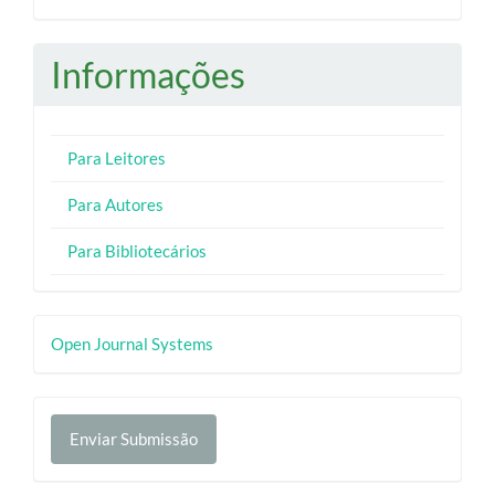
Informações
Para Leitores
Para Autores
Para Bibliotecários
Desenvolvido
Open Journal Systems
por
Enviar
Enviar Submissão
Submissão