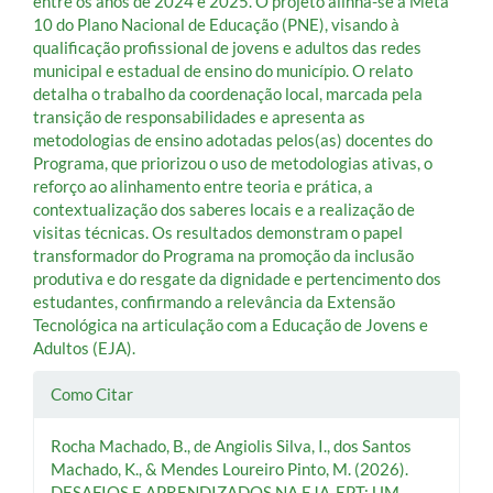
entre os anos de 2024 e 2025. O projeto alinha-se à Meta
10 do Plano Nacional de Educação (PNE), visando à
qualificação profissional de jovens e adultos das redes
municipal e estadual de ensino do município. O relato
detalha o trabalho da coordenação local, marcada pela
transição de responsabilidades e apresenta as
metodologias de ensino adotadas pelos(as) docentes do
Programa, que priorizou o uso de metodologias ativas, o
reforço ao alinhamento entre teoria e prática, a
contextualização dos saberes locais e a realização de
visitas técnicas. Os resultados demonstram o papel
transformador do Programa na promoção da inclusão
produtiva e do resgate da dignidade e pertencimento dos
estudantes, confirmando a relevância da Extensão
Tecnológica na articulação com a Educação de Jovens e
Adultos (EJA).
Detalhes
Como Citar
do
Rocha Machado, B., de Angiolis Silva, I., dos Santos
artigo
Machado, K., & Mendes Loureiro Pinto, M. (2026).
DESAFIOS E APRENDIZADOS NA EJA-EPT: UM