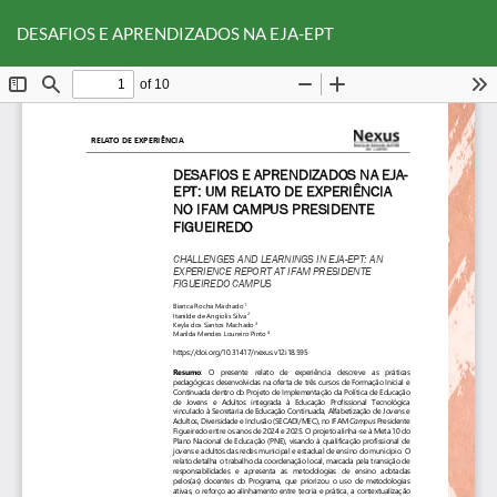
Voltar
Ba
Ba
aos
DESAFIOS E APRENDIZADOS NA EJA-EPT
P
Detalhes
do
Artigo