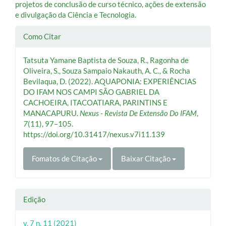
projetos de conclusão de curso técnico, ações de extensão
e divulgação da Ciência e Tecnologia.
Detalhes
Como Citar
do
Tatsuta Yamane Baptista de Souza, R., Ragonha de
artigo
Oliveira, S., Souza Sampaio Nakauth, A. C., & Rocha
Bevilaqua, D. (2022). AQUAPONIA: EXPERIÊNCIAS
DO IFAM NOS CAMPI SÃO GABRIEL DA
CACHOEIRA, ITACOATIARA, PARINTINS E
MANACAPURU.
Nexus - Revista De Extensão Do IFAM
,
7
(11), 97–105.
https://doi.org/10.31417/nexus.v7i11.139
Fomatos de Citação
Baixar Citação
Edição
v. 7 n. 11 (2021)