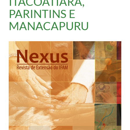
ITACOATIARA,
PARINTINS E
MANACAPURU
Barra
lateral
de
artigos