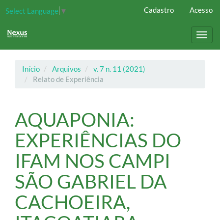
Navegação
Cadastro
Acesso
Select Language
▼
Principal
Conteúdo
principal
Toggl
Barra
navig
Lateral
Início
Arquivos
v. 7 n. 11 (2021)
Relato de Experiência
AQUAPONIA:
EXPERIÊNCIAS DO
IFAM NOS CAMPI
SÃO GABRIEL DA
CACHOEIRA,