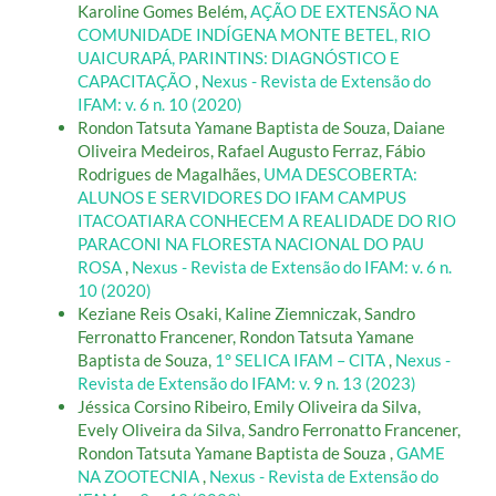
Karoline Gomes Belém,
AÇÃO DE EXTENSÃO NA
COMUNIDADE INDÍGENA MONTE BETEL, RIO
UAICURAPÁ, PARINTINS: DIAGNÓSTICO E
CAPACITAÇÃO
,
Nexus - Revista de Extensão do
IFAM: v. 6 n. 10 (2020)
Rondon Tatsuta Yamane Baptista de Souza, Daiane
Oliveira Medeiros, Rafael Augusto Ferraz, Fábio
Rodrigues de Magalhães,
UMA DESCOBERTA:
ALUNOS E SERVIDORES DO IFAM CAMPUS
ITACOATIARA CONHECEM A REALIDADE DO RIO
PARACONI NA FLORESTA NACIONAL DO PAU
ROSA
,
Nexus - Revista de Extensão do IFAM: v. 6 n.
10 (2020)
Keziane Reis Osaki, Kaline Ziemniczak, Sandro
Ferronatto Francener, Rondon Tatsuta Yamane
Baptista de Souza,
1° SELICA IFAM – CITA
,
Nexus -
Revista de Extensão do IFAM: v. 9 n. 13 (2023)
Jéssica Corsino Ribeiro, Emily Oliveira da Silva,
Evely Oliveira da Silva, Sandro Ferronatto Francener,
Rondon Tatsuta Yamane Baptista de Souza ,
GAME
NA ZOOTECNIA
,
Nexus - Revista de Extensão do