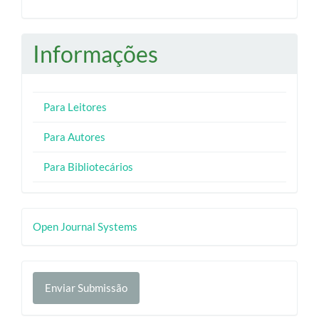
Informações
Para Leitores
Para Autores
Para Bibliotecários
Desenvolvido
Open Journal Systems
por
Enviar
Enviar Submissão
Submissão