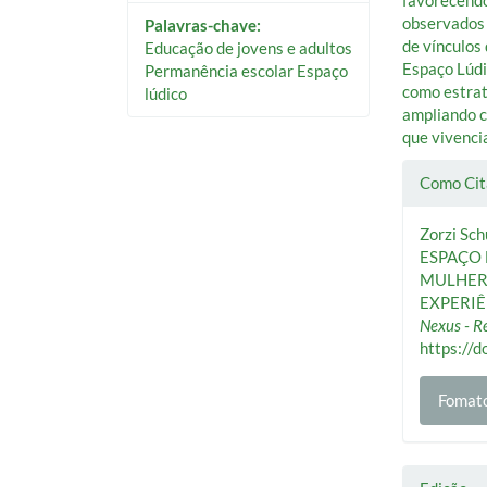
observados 
Palavras-chave:
de vínculos
Educação de jovens e adultos
Espaço Lúdi
Permanência escolar Espaço
como estrat
lúdico
ampliando c
que vivenci
Deta
Como Cit
do
Zorzi Schu
artig
ESPAÇO
MULHERE
EXPERIÊ
Nexus - R
https://
Fomato