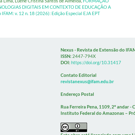
ba Lima, Luene Cristina Santos de Almeida,
FORMAÇÃO
NOLOGIAS DIGITAIS EM CONTEXTO DE EDUCAÇÃO A
 IFAM: v. 12 n. 18 (2026): Edição Especial EJA EPT
Nexus - Revista de Extensão do IFA
ISSN:
2447-794X
DOI:
https://doi.org/10.31417
Contato Editorial
revistanexus@ifam.edu.br
Endereço Postal
Rua Ferreira Pena, 1109, 2º andar -
Instituto Federal do Amazonas – Pró