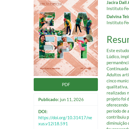
Jacira Dall
de
artig
Instituto F
Dalvina Tei
artigos
princ
Instituto F
Resu
Este estudo
Lúdico, imp
permanência
Continuada 
Adultos art
cinco munic
PDF
qualitativa
realizadas 
projeto foi
Publicado:
jun 11, 2026
oferecendo
período de 
DOI:
contribuiu 
https://doi.org/10.31417/ne
diminuição 
xus.v12i18.591
favorecendo