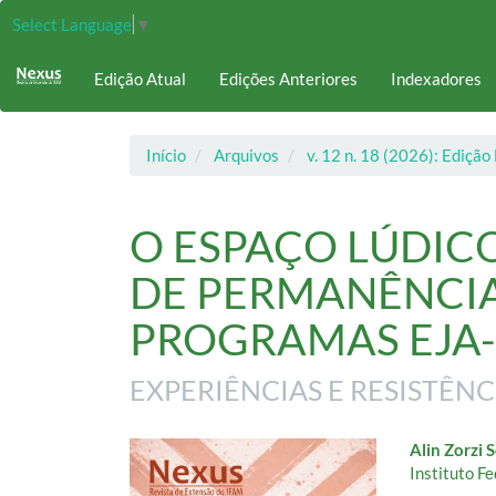
Navegação
Select Language
▼
Principal
Conteúdo
Edição Atual
Edições Anteriores
Indexadores
principal
Barra
Lateral
Início
Arquivos
v. 12 n. 18 (2026): Ediçã
O ESPAÇO LÚDIC
DE PERMANÊNCIA
PROGRAMAS EJA-
EXPERIÊNCIAS E RESISTÊN
Barra
Cont
Alin Zorzi 
Instituto F
lateral
do