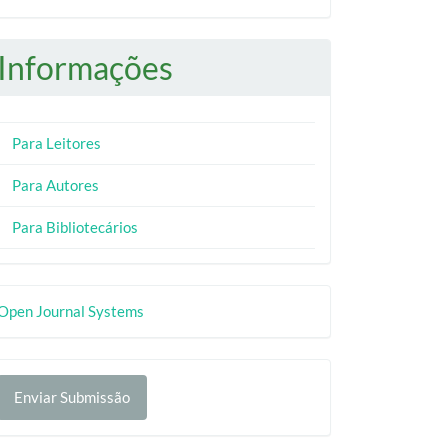
Informações
Para Leitores
Para Autores
Para Bibliotecários
esenvolvido
Open Journal Systems
or
nviar
Enviar Submissão
ubmissão