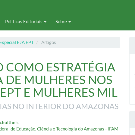
Políticas Editoriais
Sobre
o Especial EJA EPT
Artigos
O COMO ESTRATÉGIA
 DE MULHERES NOS
EPT E MULHERES MIL
CIAS NO INTERIOR DO AMAZONAS
eúdo
Schultheis
ederal de Educação, Ciência e Tecnologia do Amazonas - IFAM