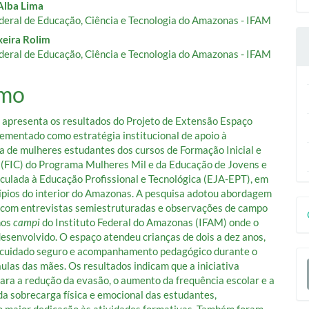
 Alba Lima
o
ederal de Educação, Ciência e Tecnologia do Amazonas - IFAM
xeira Rolim
ipal
ederal de Educação, Ciência e Tecnologia do Amazonas - IFAM
mo
 apresenta os resultados do Projeto de Extensão Espaço
lementado como estratégia institucional de apoio à
 de mulheres estudantes dos cursos de Formação Inicial e
(FIC) do Programa Mulheres Mil e da Educação de Jovens e
iculada à Educação Profissional e Tecnológica (EJA-EPT), em
ípios do interior do Amazonas. A pesquisa adotou abordagem
D
, com entrevistas semiestruturadas e observações de campo
nos
campi
do Instituto Federal do Amazonas (IFAM) onde o
p
 desenvolvido. O espaço atendeu crianças de dois a dez anos,
 cuidado seguro e acompanhamento pedagógico durante o
E
aulas das mães. Os resultados indicam que a iniciativa
S
para a redução da evasão, o aumento da frequência escolar e a
da sobrecarga física e emocional das estudantes,
 maior dedicação às atividades formativas. Também foram