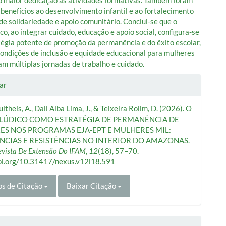
benefícios ao desenvolvimento infantil e ao fortalecimento
 de solidariedade e apoio comunitário. Conclui-se que o
co, ao integrar cuidado, educação e apoio social, configura-se
égia potente de promoção da permanência e do êxito escolar,
ondições de inclusão e equidade educacional para mulheres
am múltiplas jornadas de trabalho e cuidado.
lhes
ar
ltheis, A., Dall Alba Lima, J., & Teixeira Rolim, D. (2026). O
o
 LÚDICO COMO ESTRATÉGIA DE PERMANÊNCIA DE
S NOS PROGRAMAS EJA-EPT E MULHERES MIL:
NCIAS E RESISTÊNCIAS NO INTERIOR DO AMAZONAS.
evista De Extensão Do IFAM
,
12
(18), 57–70.
doi.org/10.31417/nexus.v12i18.591
s de Citação
Baixar Citação