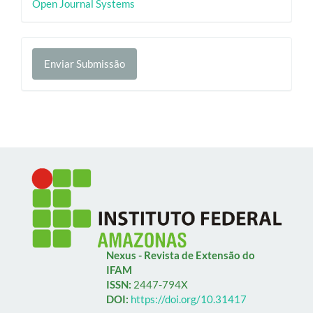
Open Journal Systems
por
Enviar
Enviar Submissão
Submissão
Nexus - Revista de Extensão do
IFAM
ISSN:
2447-794X
DOI:
https://doi.org/10.31417