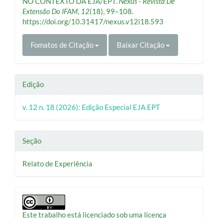
NO CONTEXTO DA EJA/EPT.
Nexus - Revista De
Extensão Do IFAM
,
12
(18), 99–108.
https://doi.org/10.31417/nexus.v12i18.593
Fomatos de Citação
Baixar Citação
Edição
v. 12 n. 18 (2026): Edição Especial EJA EPT
Seção
Relato de Experiência
Este trabalho está licenciado sob uma licença