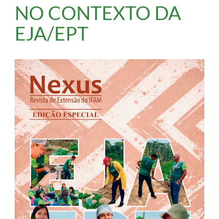
NO CONTEXTO DA
EJA/EPT
Barra
lateral
de
artigos