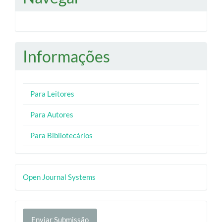
Informações
Para Leitores
Para Autores
Para Bibliotecários
Desenvolvido
Open Journal Systems
por
Enviar
Enviar Submissão