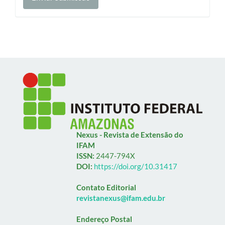
Submissão
Nexus - Revista de Extensão do
IFAM
ISSN:
2447-794X
DOI:
https://doi.org/10.31417
Contato Editorial
revistanexus@ifam.edu.br
Endereço Postal