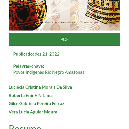
PDF
Publicado:
dez 21, 2022
Palavras-chave:
Povos Indígenas Rio Negro Amazonas
Conteúdo
Luclécia Cristina Morais Da Silva
Roberta Enir F. N. Lima
do
Gilce Gabriela Pereira Ferraz
artigo
Vera Lucia Aguiar Moura
principal
Resumo