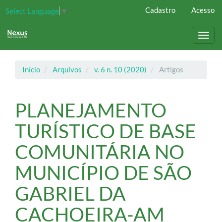
Navegação
Cadastro
Acesso
Select Language
▼
Principal
Conteúdo
principal
Toggl
Barra
navig
Lateral
Início
Arquivos
v. 6 n. 10 (2020)
Artigos
PLANEJAMENTO
TURÍSTICO DE BASE
COMUNITÁRIA NO
MUNICÍPIO DE SÃO
GABRIEL DA
CACHOEIRA-AM