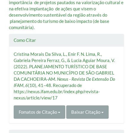
importância de projetos pautados na valorização cultural e
na efetiva implantação de ações que visem o
desenvolvimento sustentável da região através do
planejamento do turismo de baixo impacto (de base
comunitária).
Detalhes
Como Citar
do
Cristina Morais Da Silva, L., Enir F. N. Lima, R.,
artigo
Gabriela Pereira Ferraz, G., & Lucia Aguiar Moura, V.
(2022). PLANEJAMENTO TURÍSTICO DE BASE
COMUNITÁRIA NO MUNICÍPIO DE SÃO GABRIEL
DA CACHOEIRA-AM.
Nexus - Revista De Extensão Do
IFAM
,
6
(10), 41–48. Recuperado de
https://nexus.ifam.edu.br/index.php/revista-
nexus/article/view/17
Fomatos de Citação
Baixar Citação