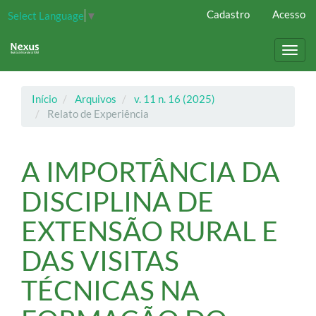
Navegação
Cadastro
Acesso
Select Language
▼
Principal
Conteúdo
principal
Toggl
Barra
navig
Lateral
Início
Arquivos
v. 11 n. 16 (2025)
Relato de Experiência
A IMPORTÂNCIA DA
DISCIPLINA DE
EXTENSÃO RURAL E
DAS VISITAS
TÉCNICAS NA