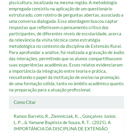
piscicultura, localizada na mesma região. A metodologia
empregada consistiu na aplicação de um questionário
estruturado, com roteiro de perguntas abertas, associado a
uma conversa dialogada. Essa abordagem buscou captar
respostas que refletissem o pensamento crítico dos
participantes, de diferentes níveis de escolaridade, acerca
da relevância da visita técnica como estratégia
metodológica no contexto da disciplina de Extensão Rural.
Para aprofundar a análise, foi realizada a gravação de áudio
das interações, permitindo que os alunos compartilhassem
suas experiências acadêmicas. Esses relatos evidenciaram
a importância da integração entre teoria e prática,
ressaltando o papel da instituição de ensino na promoção
de uma formação sólida, tanto no âmbito acadêmico quanto
na preparação para a atuação profissional.
Detalhes
Como Citar
do
Ramos Barreto, R., Ziemniczak, K. ., Gonçalves Junior,
artigo
L. P. ., & Yamane Baptista de Souza, R. T. . (2025). A
IMPORTÂNCIA DA DISCIPLINA DE EXTENSÃO