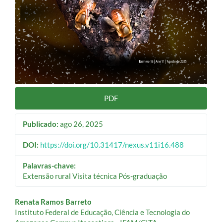
PDF
Publicado:
ago 26, 2025
DOI:
https://doi.org/10.31417/nexus.v11i16.488
Palavras-chave:
Extensão rural Visita técnica Pós-graduação
Conteúdo
Renata Ramos Barreto
Instituto Federal de Educação, Ciência e Tecnologia do