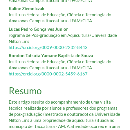
do
Amazonas Campus Itacoatiara - IFAM/CITA
artigo
Kaline Ziemniczak
Instituto Federal de Educação, Ciência e Tecnologia do
principal
Amazonas Campus Itacoatiara - IFAM/CITA
Lucas Pedro Gonçalves Junior
rograma de Pós-graduação em Aquicultura/Universidade
Nilton Lins
https://orcid.org/0009-0000-2232-8443
Rondon Tatsuta Yamane Baptista de Souza
Instituto Federal de Educação, Ciência e Tecnologia do
Amazonas Campus Itacoatiara - IFAM/CITA
https://orcid.org/0000-0002-5459-6167
Resumo
Este artigo resulta do acompanhamento de uma visita
técnica realizada por alunos e professores dos programas
de pós-graduação (mestrado e doutorado) da Universidade
Nilton Lins a uma propriedade de aquicultura situada no
município de Itacoatiara - AM. A atividade ocorreu em uma