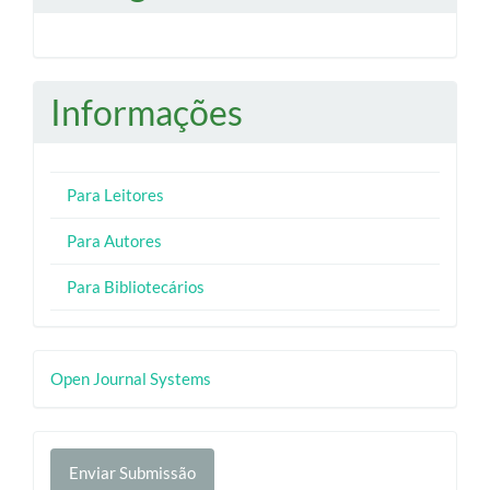
Informações
Para Leitores
Para Autores
Para Bibliotecários
Desenvolvido
Open Journal Systems
por
Enviar
Enviar Submissão
Submissão