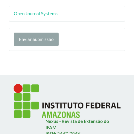
Desenvolvido
Open Journal Systems
por
Enviar
Enviar Submissão
Submissão
Nexus - Revista de Extensão do
IFAM
ISSN:
2447-794X