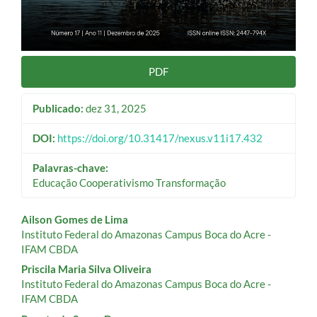
PDF
Publicado:
dez 31, 2025
DOI:
https://doi.org/10.31417/nexus.v11i17.432
Palavras-chave:
Educação Cooperativismo Transformação
Conteúdo
Ailson Gomes de Lima
Instituto Federal do Amazonas Campus Boca do Acre -
do
IFAM CBDA
artigo
Priscila Maria Silva Oliveira
Instituto Federal do Amazonas Campus Boca do Acre -
principal
IFAM CBDA