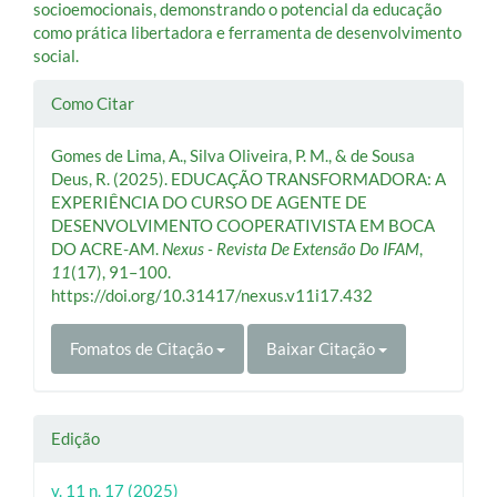
socioemocionais, demonstrando o potencial da educação
como prática libertadora e ferramenta de desenvolvimento
social.
Detalhes
Como Citar
do
Gomes de Lima, A., Silva Oliveira, P. M., & de Sousa
artigo
Deus, R. (2025). EDUCAÇÃO TRANSFORMADORA: A
EXPERIÊNCIA DO CURSO DE AGENTE DE
DESENVOLVIMENTO COOPERATIVISTA EM BOCA
DO ACRE-AM.
Nexus - Revista De Extensão Do IFAM
,
11
(17), 91–100.
https://doi.org/10.31417/nexus.v11i17.432
Fomatos de Citação
Baixar Citação
Edição
v. 11 n. 17 (2025)