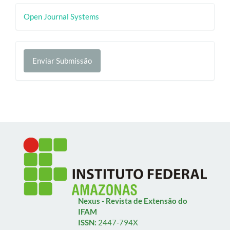
Desenvolvido
Open Journal Systems
por
Enviar
Enviar Submissão
Submissão
Nexus - Revista de Extensão do
IFAM
ISSN:
2447-794X