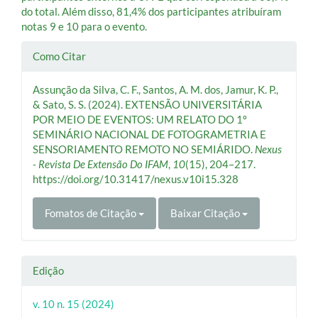
do total. Além disso, 81,4% dos participantes atribuíram
notas 9 e 10 para o evento.
Detalhes
Como Citar
do
Assunção da Silva, C. F., Santos, A. M. dos, Jamur, K. P.,
artigo
& Sato, S. S. (2024). EXTENSÃO UNIVERSITÁRIA
POR MEIO DE EVENTOS: UM RELATO DO 1º
SEMINÁRIO NACIONAL DE FOTOGRAMETRIA E
SENSORIAMENTO REMOTO NO SEMIÁRIDO.
Nexus
- Revista De Extensão Do IFAM
,
10
(15), 204–217.
https://doi.org/10.31417/nexus.v10i15.328
Fomatos de Citação
Baixar Citação
Edição
v. 10 n. 15 (2024)