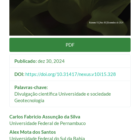
PDF
Publicado:
dez 30, 2024
DOI:
https://doi.org/10.31417/nexus.v10i15.328
Palavras-chave:
Divulgação científica Universidade e sociedade
Geotecnologia
Conteúdo
Carlos Fabricio Assunção da Silva
Universidade Federal de Pernambuco
do
Alex Mota dos Santos
Universidade Federal do Sul da Bahia