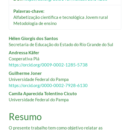
Palavras-chave:
Alfabetização científica e tecnológica Jovem rural
Metodologia de ensino
Conteúdo
Hélen Giorgis dos Santos
Secretaria de Educação do Estado do Rio Grande do Sul
do
Andressa Käfer
artigo
Cooperativa Piá
https://orcid.org/0009-0002-1285-5738
principal
Guilherme Joner
Universidade Federal do Pampa
https://orcid.org/0000-0002-7928-6130
Camila Aparecida Tolentino Cicuto
Universidade Federal do Pampa
Resumo
O presente trabalho tem como objetivo relatar as