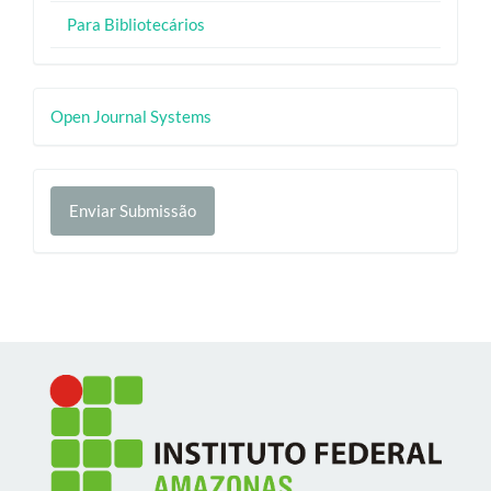
Para Bibliotecários
Desenvolvido
Open Journal Systems
por
Enviar
Enviar Submissão
Submissão