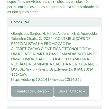
específicos previstos nos currículos das escolas não
permitem que os alunos compreendam a complexidade do
mundo que os cerca.
Detalhes
Como Citar
do
Giorgis dos Santos, H., Käfer, A., Joner, G., & Aparecida
artigo
Tolentino Cicuto, C. (2024). CONTRIBUIÇÕES DE
ESPECIALISTAS NA PROMOÇÃO DA
ALFABETIZAÇÃO CIENTÍFICA E TECNOLÓGICA:
UM RELATO A PARTIR DAS DEMANDAS SOCIAIS DE
UMA COMUNIDADE ESCOLAR DO CAMPO NA
REGIÃO DA CAMPANHA GAÚCHA NO RIO GRANDE
DO SUL.
Nexus - Revista De Extensão Do IFAM
,
10
(14),
161–169.
https://doi.org/10.31417/nexus.v10i14.265
Fomatos de Citação
Baixar Citação