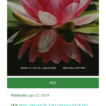
PDF
Publicado:
ago 12, 2024
DOI:
https://doi.org/10.31417/nexus.v10i14.265