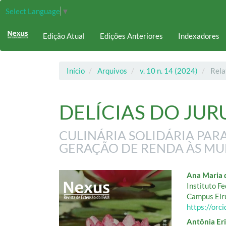
Navegação
Select Language
▼
Principal
Conteúdo
Edição Atual
Edições Anteriores
Indexadores
principal
Barra
Lateral
Início
Arquivos
v. 10 n. 14 (2024)
Rela
DELÍCIAS DO JUR
CULINÁRIA SOLIDÁRIA PA
GERAÇÃO DE RENDA ÀS MU
Barra
Cont
Ana Maria 
Instituto F
lateral
do
Campus Eir
https://or
de
artig
Antônia Er