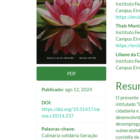
artigos
princ
Instituto F
Campus Eir
https://or
Thaís Muni
Instituto F
Campus Eir
https://or
Liliane da 
Instituto F
Campus Eir
PDF
Resu
Publicado:
ago 12, 2024
O presente 
DOI:
intitulado “
https://doi.org/10.31417/ne
cidadania e
xus.v10i14.237
desenvolvid
desempregad
Palavras-chave:
vulnerabilid
Culinária solidária Geração
custódia da 