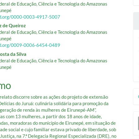
ipal
ederal de Educação, Ciência e Tecnologia do Amazonas
unepé
cid.org/0000-0003-4917-5007
z de Queiroz
ederal de Educação, Ciência e Tecnologia do Amazonas
unepé
cid.org/0009-0006-6454-0489
Costa da Silva
ederal de Educação, Ciência e Tecnologia do Amazonas
unepé
mo
D
relato discorre sobre as ações do projeto de extensão
p
Delícias do Juruá: culinária solidária para promoção da
 geração de renda às mulheres de Eirunepé-AM”,
E
as com 13 mulheres, a partir dos 18 anos de idade,
as, moradoras do município de Eirunepé, em situação de
S
ade social e cujo familiar estava privado de liberdade, sob
Justiça, na 7.ª Delegacia Regional Especializada (DRE), no