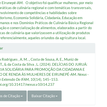
e Eirunepé-AM. O objetivo foi qualificar mulheres, por meio
práticas de culinária regional e com temáticas transversais,
nvolvimento de competências e habilidades sobre
rismo, Economia Solidária, Cidadania, Educação em
manos e nos Domínios Práticos de Culinária Básica Regional
ução e comercialização de alimentos, elaborados a partir do
icas de culinária que valorizassem a utilização de produtos
referencialmente, aqueles oriundos da agricultura local.
lhes
ar
 Rodrigues , A. M. ., Costa de Sousa, A. E., Muniz de
o
 T., & da Costa da Silva , L. (2024). DELÍCIAS DO JURUÁ:
IA SOLIDÁRIA PARA PROMOÇÃO DA CIDADANIA E
 DE RENDA ÀS MULHERES DE EIRUNEPÉ-AM.
Nexus -
e Extensão Do IFAM
,
10
(14), 145–153.
doi.org/10.31417/nexus.v10i14.237
s de Citação
Baixar Citação