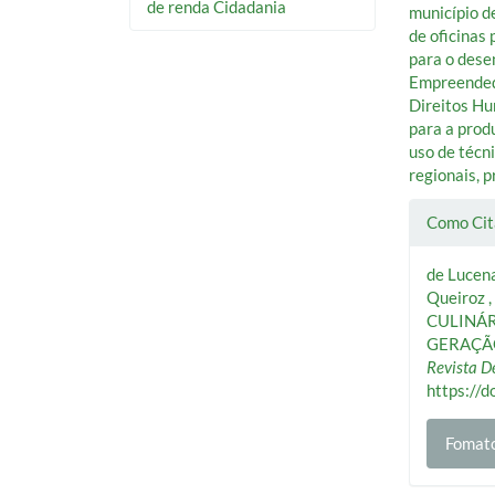
de renda Cidadania
município d
de oficinas 
para o dese
Empreendedo
Direitos Hu
para a prod
uso de técn
regionais, p
Deta
Como Cit
do
de Lucena
artig
Queiroz ,
CULINÁR
GERAÇÃO
Revista D
https://
Fomato