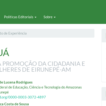
Políticas Editoriais
Sobre
to de Experiência
UÁ
RA PROMOÇÃO DA CIDADANIA E
LHERES DE EIRUNEPÉ-AM
eúdo
de Lucena Rodrigues
ederal de Educação, Ciência e Tecnologia do Amazonas
unepé
cid.org/0000-0003-3072-4897
o
ica Costa de Sousa