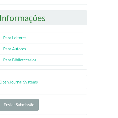
Informações
Para Leitores
Para Autores
Para Bibliotecários
esenvolvido
Open Journal Systems
or
nviar
Enviar Submissão
ubmissão