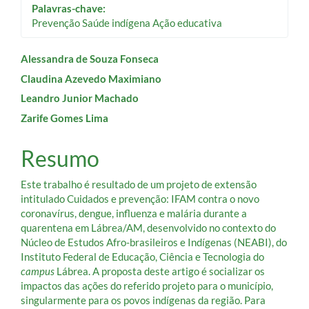
Palavras-chave:
Prevenção Saúde indígena Ação educativa
Conteúdo
Alessandra de Souza Fonseca
Claudina Azevedo Maximiano
do
Leandro Junior Machado
artigo
Zarife Gomes Lima
principal
Resumo
Este trabalho é resultado de um projeto de extensão
intitulado Cuidados e prevenção: IFAM contra o novo
coronavírus, dengue, influenza e malária durante a
quarentena em Lábrea/AM, desenvolvido no contexto do
Núcleo de Estudos Afro-brasileiros e Indígenas (NEABI), do
Instituto Federal de Educação, Ciência e Tecnologia do
campus
Lábrea. A proposta deste artigo é socializar os
impactos das ações do referido projeto para o município,
singularmente para os povos indígenas da região. Para