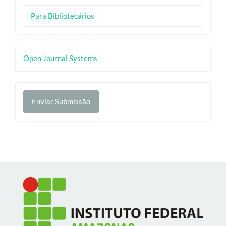
Para Bibliotecários
Desenvolvido
Open Journal Systems
por
Enviar
Enviar Submissão
Submissão