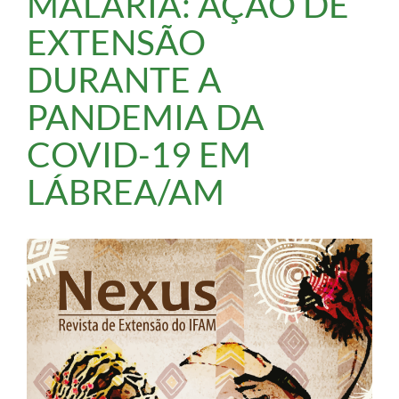
MALÁRIA: AÇÃO DE
EXTENSÃO
DURANTE A
PANDEMIA DA
COVID-19 EM
LÁBREA/AM
Barra
lateral
de
artigos