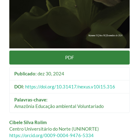
PDF
Publicado:
dez 30, 2024
DOI:
https://doi.org/10.31417/nexus.v10i15.316
Palavras-chave:
Amazônia Educação ambiental Voluntariado
Conteúdo
Cibele Silva Rolim
Centro Universitário do Norte (UNINORTE)
do
https://orcid.org/0009-0004-9476-5334