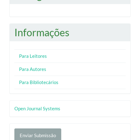
Informações
Para Leitores
Para Autores
Para Bibliotecários
Desenvolvido
Open Journal Systems
por
Enviar
Enviar Submissão
Submissão