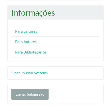
Informações
Para Leitores
Para Autores
Para Bibliotecários
Desenvolvido
Open Journal Systems
por
Enviar
Enviar Submissão
Submissão