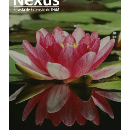
de
artigos