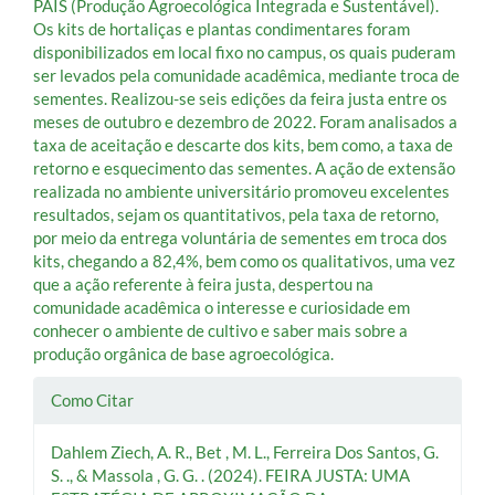
PAIS (Produção Agroecológica Integrada e Sustentável).
Os kits de hortaliças e plantas condimentares foram
disponibilizados em local fixo no campus, os quais puderam
ser levados pela comunidade acadêmica, mediante troca de
sementes. Realizou-se seis edições da feira justa entre os
meses de outubro e dezembro de 2022. Foram analisados a
taxa de aceitação e descarte dos kits, bem como, a taxa de
retorno e esquecimento das sementes. A ação de extensão
realizada no ambiente universitário promoveu excelentes
resultados, sejam os quantitativos, pela taxa de retorno,
por meio da entrega voluntária de sementes em troca dos
kits, chegando a 82,4%, bem como os qualitativos, uma vez
que a ação referente à feira justa, despertou na
comunidade acadêmica o interesse e curiosidade em
conhecer o ambiente de cultivo e saber mais sobre a
produção orgânica de base agroecológica.
Detalhes
Como Citar
do
Dahlem Ziech, A. R., Bet , M. L., Ferreira Dos Santos, G.
artigo
S. ., & Massola , G. G. . (2024). FEIRA JUSTA: UMA