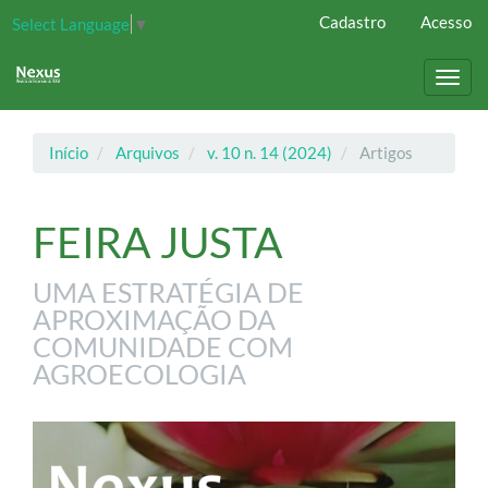
Navegação
Cadastro
Acesso
Select Language
▼
Principal
Conteúdo
principal
Toggl
Barra
navig
Lateral
Início
Arquivos
v. 10 n. 14 (2024)
Artigos
FEIRA JUSTA
UMA ESTRATÉGIA DE
APROXIMAÇÃO DA
COMUNIDADE COM
AGROECOLOGIA
Barra
lateral