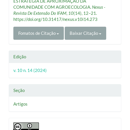
ESTRATÉGIA DE APROXIMAÇÃO DA
COMUNIDADE COM AGROECOLOGIA.
Nexus -
Revista De Extensão Do IFAM
,
10
(14), 12–21.
https://doi.org/10.31417/nexus.v10i14.273
Fomatos de Citação
Baixar Citação
Edição
v. 10 n. 14 (2024)
Seção
Artigos