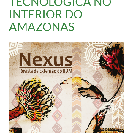
TECNOLÓGICA NO
INTERIOR DO
AMAZONAS
Barra
lateral
de
artigos