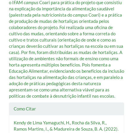
o IFAM
campus
Coari para prática do projeto que consistiu
na explicação da importância da alimentação saudável
(palestrada pela nutricionista do
campus
Coari) e a prática
de produção de mudas de hortaliças orientada pelos
colaboradores do projeto. Foi realizada uma oficina de
cultivo das mudas, orientando sobre a forma correta do
cultivo e tratos culturais (orientação de onde e como as
crianças deverão cultivar as hortaliças na escola ou em sua
casa). Por fim, foram distribuídas as mudas de hortaliças. A
utilização de ambientes não formais de ensino como uma
horta apresenta múltiplos benefícios. Pois fomenta a
Educação Alimentar, evidenciando os benefícios da inclusão
das hortaliças na alimentação das crianças, e em paralelo a
adoção de práticas pedagógicas desta natureza
apresentam-se como uma alternativa viável para as
políticas de combate à desnutrição infantil nas escolas.
Detalhes
Como Citar
do
Kendy de Lima Yamaguchi, H., Rocha da Silva, R.,
artigo
Ramos Martins, I., & Madureira de Souza, B. A. (2022).