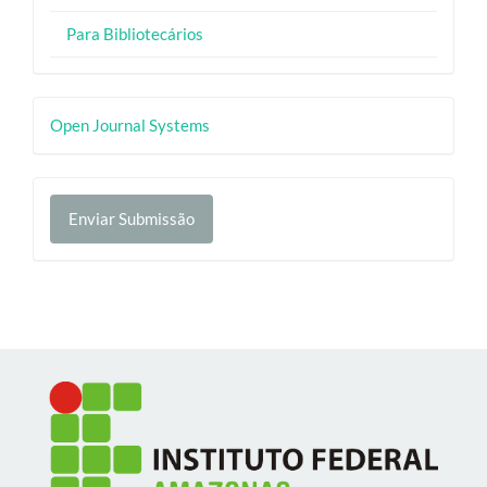
Para Bibliotecários
Desenvolvido
Open Journal Systems
por
Enviar
Enviar Submissão
Submissão