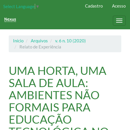
Navegação
Cadastro
Acesso
Select Language
▼
Principal
Conteúdo
principal
Toggl
Barra
navig
Lateral
Início
Arquivos
v. 6 n. 10 (2020)
Relato de Experiência
UMA HORTA, UMA
SALA DE AULA:
AMBIENTES NÃO
FORMAIS PARA
EDUCAÇÃO