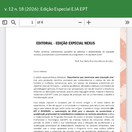
Voltar
Ba
Ba
aos
v. 12 n. 18 (2026): Edição Especial EJA EPT
P
Detalhes
do
Artigo