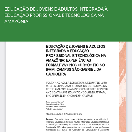
Voltar
aos
EDUCAÇÃO DE JOVENS E ADULTOS INTEGRADA À
Detalhes
EDUCAÇÃO PROFISSIONAL E TECNOLÓGICA NA
do
AMAZÔNIA
Artigo
Ba
Ba
P