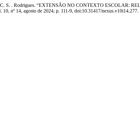
la Cordeiro, e C. S. . Rodrigues. “EXTENSÃO NO CONTEXTO ES
l. 10, nº 14, agosto de 2024, p. 111-9, doi:10.31417/nexus.v10i14.277.