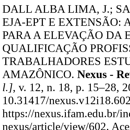
DALL ALBA LIMA, J.; S
EJA-EPT E EXTENSÃO: 
PARA A ELEVAÇÃO DA 
QUALIFICAÇÃO PROFIS
TRABALHADORES EST
AMAZÔNICO.
Nexus - Re
l.]
, v. 12, n. 18, p. 15–28, 
10.31417/nexus.v12i18.602
https://nexus.ifam.edu.br/in
nexus/article/view/602. Ace