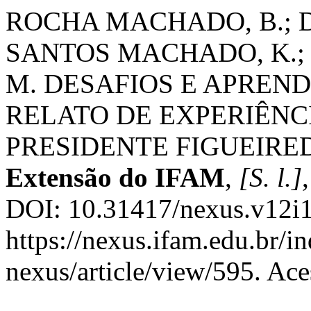
ROCHA MACHADO, B.; DE
SANTOS MACHADO, K.;
M. DESAFIOS E APREND
RELATO DE EXPERIÊNC
PRESIDENTE FIGUEIRE
Extensão do IFAM
,
[S. l.]
DOI: 10.31417/nexus.v12i1
https://nexus.ifam.edu.br/in
nexus/article/view/595. Ac