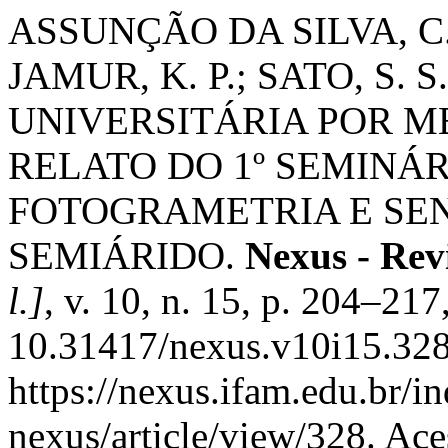
ASSUNÇÃO DA SILVA, C. 
JAMUR, K. P.; SATO, S.
UNIVERSITÁRIA POR M
RELATO DO 1º SEMINÁ
FOTOGRAMETRIA E SE
SEMIÁRIDO.
Nexus - Rev
l.]
, v. 10, n. 15, p. 204–21
10.31417/nexus.v10i15.328
https://nexus.ifam.edu.br/in
nexus/article/view/328. Ace